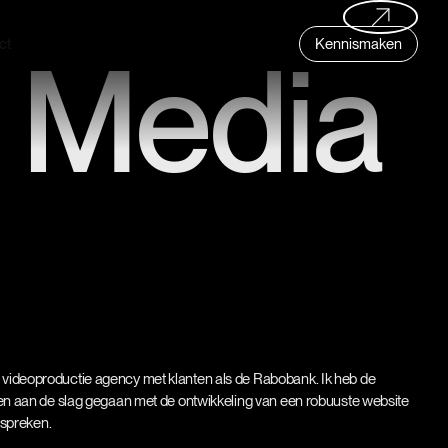
m
K
c
e
n
n
a
e
n
s
k
t
i
 Media
ideoproductie agency met klanten als de Rabobank. Ik heb de
en aan de slag gegaan met de ontwikkeling van een robuuste website
 spreken.