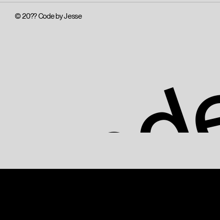
©
20??
Code by Jesse
Code