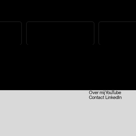
Pagina's
Socials
Home
Awwwards
Cases
Instagram
Over mij
YouTube
Contact
LinkedIn