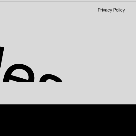
P
r
i
v
a
c
y
P
o
l
i
c
y
Jess