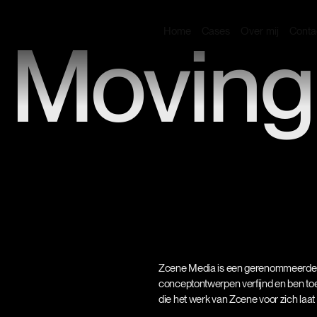
m
O
m
H
C
C
o
e
a
e
e
o
n
a
s
s
v
r
t
i
j
 Moving
Zcene Media is een gerenommeerde v
conceptontwerpen verfijnd en ben to
die het werk van Zcene voor zich laat