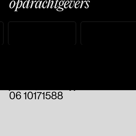
opdrachtgevers
Contact
jesse@codebyjesse.com
06 10171588