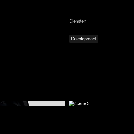
Diensten
D
e
v
e
l
o
p
m
e
n
t